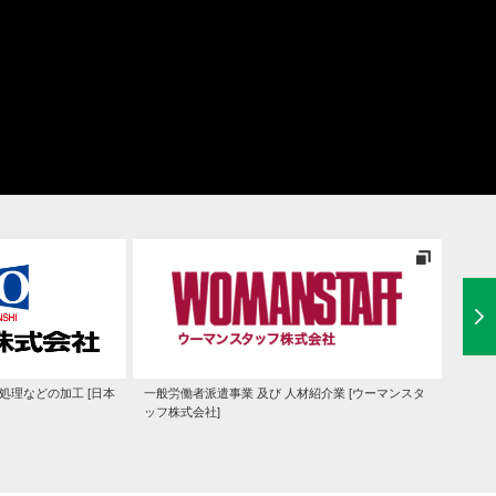
処理などの加工 [日本
一般労働者派遣事業 及び 人材紹介業 [ウーマンスタ
システ
ッフ株式会社]
造・販
ンナー