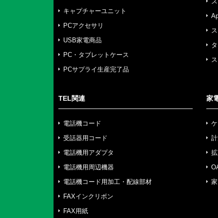
ス
キャプチャーユニット
A
PCアクセサリ
ス
USB家電商品
タ
PC・タブレットケース
ス
PCサプライ生産完了品
TEL関連
家
電話機コード
ケ
受話器用コード
計
電話機用アダプタ
拡
電話機用周辺機器
O
電話機コード用加工・配線部材
家
FAXインクリボン
FAX用紙