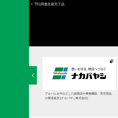
TEL関連生産完了品
ド・マットレスの通販専門店
アルバムを中心とした紙製品や事務機器、育児用品
クスリー]
の製造販売 [ナカバヤシ株式会社]