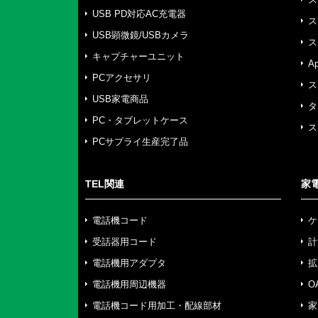
USB PD対応AC充電器
ス
USB顕微鏡/USBカメラ
ス
キャプチャーユニット
A
PCアクセサリ
ス
USB家電商品
タ
PC・タブレットケース
ス
PCサプライ生産完了品
TEL関連
家
電話機コード
ケ
受話器用コード
計
電話機用アダプタ
拡
電話機用周辺機器
O
電話機コード用加工・配線部材
家