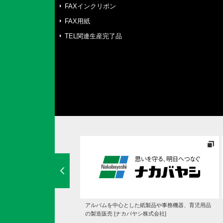
FAXインクリボン
FAX用紙
TEL関連生産完了品
ド・マットレスの通販専門店
アルバムを中心とした紙製品や事務機器、育児用品
クスリー]
の製造販売 [ナカバヤシ株式会社]