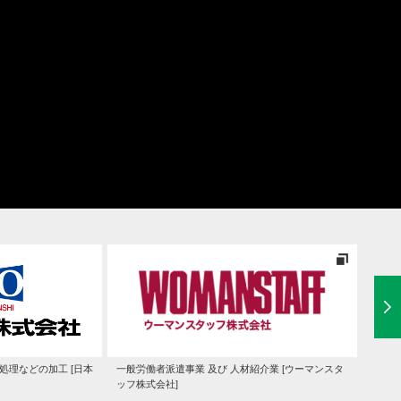
処理などの加工 [日本
一般労働者派遣事業 及び 人材紹介業 [ウーマンスタ
システ
ッフ株式会社]
造・販