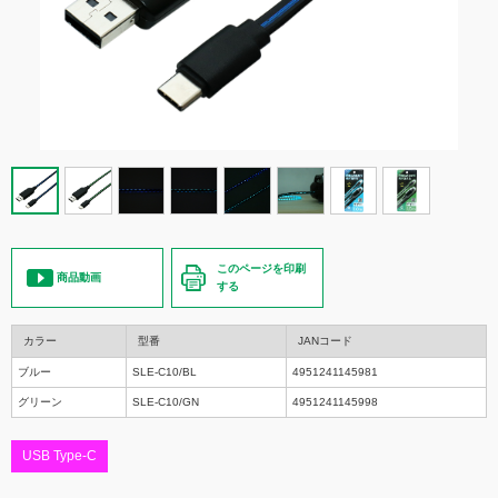
このページを印刷
商品動画
する
カラー
型番
JANコード
ブルー
SLE-C10/BL
4951241145981
グリーン
SLE-C10/GN
4951241145998
USB Type-C