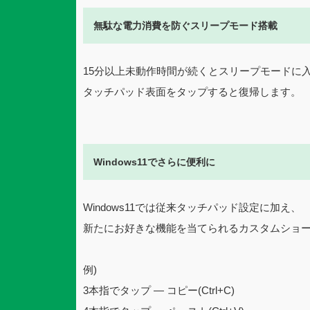
無駄な電力消費を防ぐスリープモード搭載
15分以上未動作時間が続くとスリープモードに
タッチパッド表面をタップすると復帰します。
Windows11でさらに便利に
Windows11では従来タッチパッド設定に加え、
新たにお好きな機能を当てられるカスタムショ
例)
3本指でタップ — コピー(Ctrl+C)