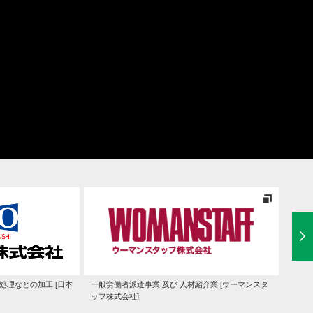
処理などの加工 [日本
一般労働者派遣事業 及び 人材紹介業 [ウーマンスタ
システ
ッフ株式会社]
造・販