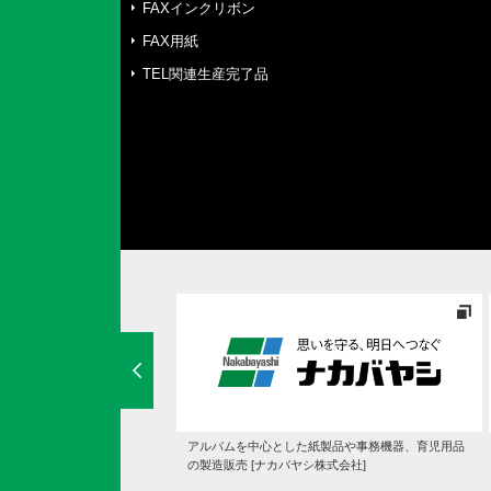
FAXインクリボン
FAX用紙
TEL関連生産完了品
ド・マットレスの通販専門店
アルバムを中心とした紙製品や事務機器、育児用品
クスリー]
の製造販売 [ナカバヤシ株式会社]