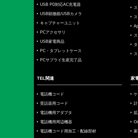
USB PD対応AC充電器
ス
USB顕微鏡/USBカメラ
ス
キャプチャーユニット
A
PCアクセサリ
ス
USB家電商品
タ
PC・タブレットケース
ス
PCサプライ生産完了品
TEL関連
家
電話機コード
ケ
受話器用コード
計
電話機用アダプタ
拡
電話機用周辺機器
O
電話機コード用加工・配線部材
家